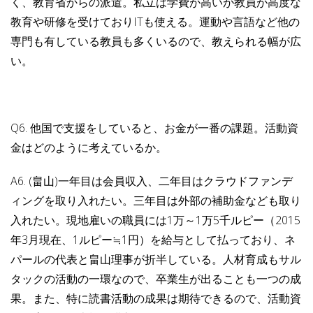
く、教育省からの派遣。私立は学費が高いが教員が高度な
教育や研修を受けておりITも使える。運動や言語など他の
専門も有している教員も多くいるので、教えられる幅が広
い。
Q6. 他国で支援をしていると、お金が一番の課題。活動資
金はどのように考えているか。
A6. (畠山)一年目は会員収入、二年目はクラウドファンデ
ィングを取り入れたい。三年目は外部の補助金なども取り
入れたい。現地雇いの職員には1万～1万5千ルピー（2015
年3月現在、1ルピー≒1円）を給与として払っており、ネ
パールの代表と畠山理事が折半している。人材育成もサル
タックの活動の一環なので、卒業生が出ることも一つの成
果。また、特に読書活動の成果は期待できるので、
活動資